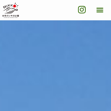
内
I
容
を
n
ス
s
キ
ッ
t
プ
a
g
r
a
m