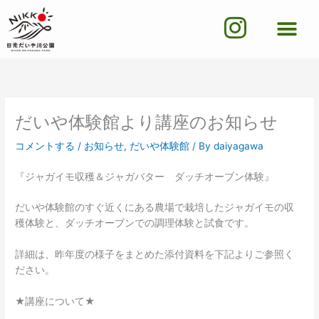
内
I
容
を
n
ス
s
キ
ッ
t
プ
a
だいや体験館より講座のお知らせ
g
コメントする
/
お知らせ
,
だいや体験館
/ By
daiyagawa
r
『ジャガイモ収穫＆ジャガバター ダッチオーブン体験』
a
だいや体験館のすぐ近くにある農場で栽培したジャガイモの収
m
穫体験と、ダッチオーブンでの調理体験と試食です。
詳細は、昨年度の様子をまとめた添付資料を下記よりご参照く
ださい。
★講座について★