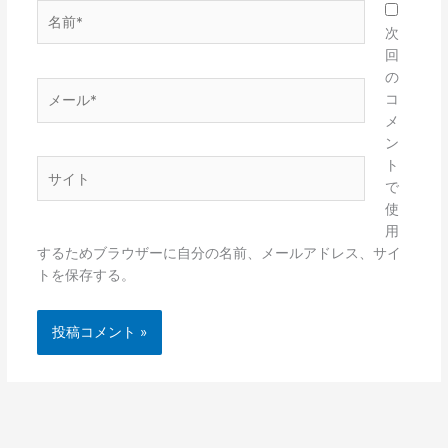
名
前
次
*
回
の
メ
コ
ー
メ
ル
ン
*
ト
サ
で
イ
使
ト
用
するためブラウザーに自分の名前、メールアドレス、サイ
トを保存する。